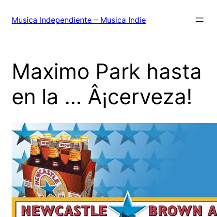
Saltar
al
Musica Independiente – Musica Indie
contenido
Maximo Park hasta
en la … Â¡cerveza!