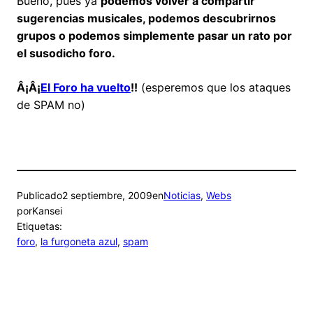
Bueno, pues ya
podemos volver a compartir
sugerencias musicales, podemos descubrirnos
grupos o podemos simplemente pasar un rato por
el susodicho foro.
Â¡Â¡
El Foro ha vuelto
!!
(esperemos que los ataques
de SPAM no)
Publicado
2 septiembre, 2009
en
Noticias
, 
Webs
por
Kansei
Etiquetas:
foro
, 
la furgoneta azul
, 
spam