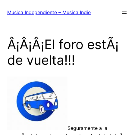
Saltar
al
Musica Independiente – Musica Indie
contenido
Â¡Â¡Â¡El foro estÃ¡
de vuelta!!!
Seguramente a la