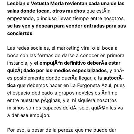
Lesbian o Vetusta Morla revientan cada una de las
salas donde tocan
,
otros muchos
que estÃ¡n
empezando, o incluso llevan tiempo entre nosotros,
se las ven y desean para vender entradas para sus
conciertos
.
Las redes sociales, el marketing viral o el boca a
boca son las formas de darse a conocer en primera
instancia, y
el empujÃ³n definitivo deberÃ­a estar
quizÃ¡ dado por los medios especializados
, y ahÃ­
es posiblemente donde querÃ­a llegar, a la
autocrÃ­
tica
que debemos hacer en La Furgoneta Azul, pues
el espacio dedicado a grupos noveles es Ã­nfimo
entre nuestras pÃ¡ginas, y si ni siquiera nosotros
mismos somos capaces de dÃ¡rselo, quiÃ©n les va
a dar ese empujon.
Por eso, a pesar de la pereza que me puede dar