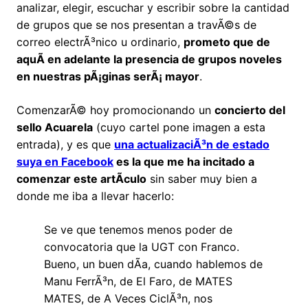
analizar, elegir, escuchar y escribir sobre la cantidad
de grupos que se nos presentan a travÃ©s de
correo electrÃ³nico u ordinario,
prometo que de
aquÃ­ en adelante la presencia de grupos noveles
en nuestras pÃ¡ginas serÃ¡ mayor
.
ComenzarÃ© hoy promocionando un
concierto del
sello Acuarela
(cuyo cartel pone imagen a esta
entrada), y es que
una actualizaciÃ³n de estado
suya en Facebook
es la que me ha incitado a
comenzar este artÃ­culo
sin saber muy bien a
donde me iba a llevar hacerlo:
Se ve que tenemos menos poder de
convocatoria que la UGT con Franco.
Bueno, un buen dÃ­a, cuando hablemos de
Manu FerrÃ³n, de El Faro, de MATES
MATES, de A Veces CiclÃ³n, nos