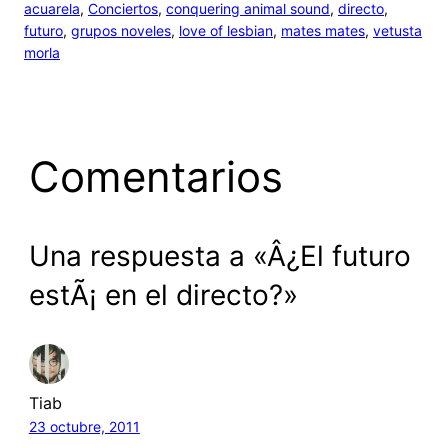
acuarela
, 
Conciertos
, 
conquering animal sound
, 
directo
, 
futuro
, 
grupos noveles
, 
love of lesbian
, 
mates mates
, 
vetusta
morla
Comentarios
Una respuesta a «Â¿El futuro
estÃ¡ en el directo?»
Tiab
23 octubre, 2011