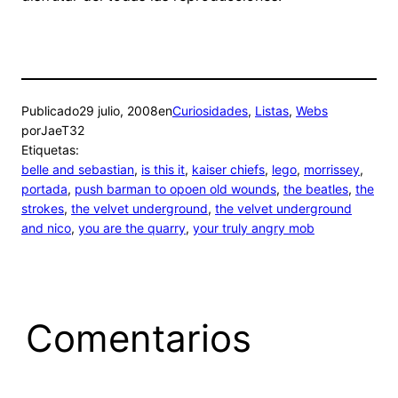
Publicado
29 julio, 2008
en
Curiosidades
, 
Listas
, 
Webs
por
JaeT32
Etiquetas:
belle and sebastian
, 
is this it
, 
kaiser chiefs
, 
lego
, 
morrissey
, 
portada
, 
push barman to opoen old wounds
, 
the beatles
, 
the
strokes
, 
the velvet underground
, 
the velvet underground
and nico
, 
you are the quarry
, 
your truly angry mob
Comentarios