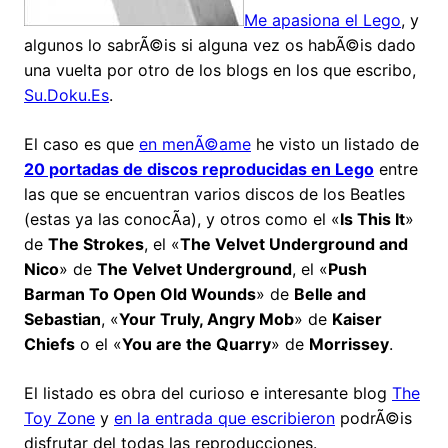
Me apasiona el Lego
, y
algunos lo sabrÃ©is si alguna vez os habÃ©is dado
una vuelta por otro de los blogs en los que escribo,
Su.Doku.Es
.
El caso es que
en menÃ©ame
he visto un listado de
20 portadas de discos reproducidas en Lego
entre
las que se encuentran varios discos de los Beatles
(estas ya las conocÃ­a), y otros como el «
Is This It
»
de
The Strokes
, el «
The Velvet Underground and
Nico
» de
The Velvet Underground
, el «
Push
Barman To Open Old Wounds
» de
Belle and
Sebastian
, «
Your Truly, Angry Mob
» de
Kaiser
Chiefs
o el «
You are the Quarry
» de
Morrissey
.
El listado es obra del curioso e interesante blog
The
Toy Zone
y
en la entrada que escribieron
podrÃ©is
disfrutar del todas las reproducciones.