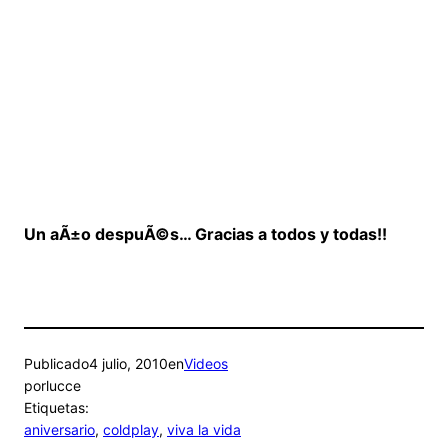
Un aÃ±o despuÃ©s… Gracias a todos y todas!!
Publicado
4 julio, 2010
en
Videos
por
lucce
Etiquetas:
aniversario
, 
coldplay
, 
viva la vida