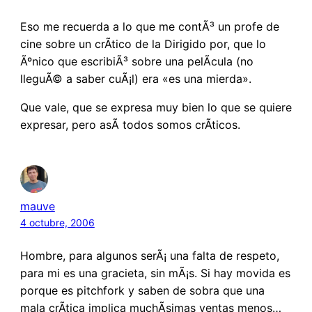
Eso me recuerda a lo que me contÃ³ un profe de
cine sobre un crÃ­tico de la Dirigido por, que lo
Ãºnico que escribiÃ³ sobre una pelÃ­cula (no
lleguÃ© a saber cuÃ¡l) era «es una mierda».
Que vale, que se expresa muy bien lo que se quiere
expresar, pero asÃ­ todos somos crÃ­ticos.
mauve
4 octubre, 2006
Hombre, para algunos serÃ¡ una falta de respeto,
para mi es una gracieta, sin mÃ¡s. Si hay movida es
porque es pitchfork y saben de sobra que una
mala crÃ­tica implica muchÃ­simas ventas menos…