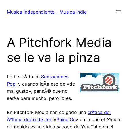
Saltar
al
Musica Independiente – Musica Indie
contenido
A Pitchfork Media
se le va la pinza
Lo he leÃ­do en
Sensaciones
Pop
, y cuando leÃ­a eso de «de
mal gusto», pensÃ© que no
serÃ­a para mucho, pero lo es.
En Pitchfork Media han colgado una
crÃ­tica del
Ãºltimo disco de Jet
, «
Shine On
» en la que el Ãºnico
contenido es un video sacado de You Tube en el