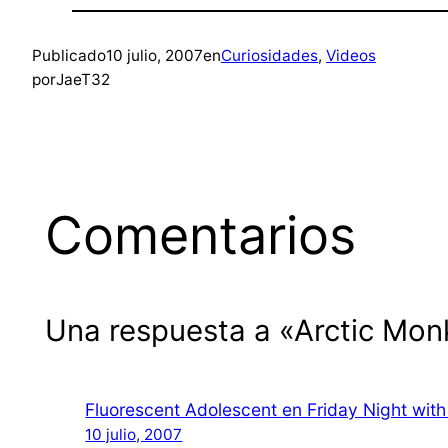
Publicado
10 julio, 2007
en
Curiosidades
, 
Videos
por
JaeT32
Comentarios
Una respuesta a «Arctic Mo
Fluorescent Adolescent en Friday Night wit
10 julio, 2007