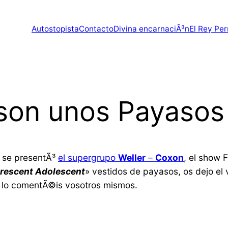
Autostopista
Contacto
Divina encarnaciÃ³n
El Rey Per
son unos Payasos
e se presentÃ³
el supergrupo
Weller
–
Coxon
, el show 
orescent Adolescent
» vestidos de payasos, os dejo el 
e lo comentÃ©is vosotros mismos.