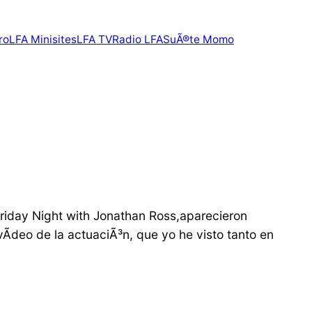
ro
LFA Minisites
LFA TV
Radio LFA
SuÃ®te Momo
Friday Night with Jonathan Ross,aparecieron
vÃ­deo de la actuaciÃ³n, que yo he visto tanto en