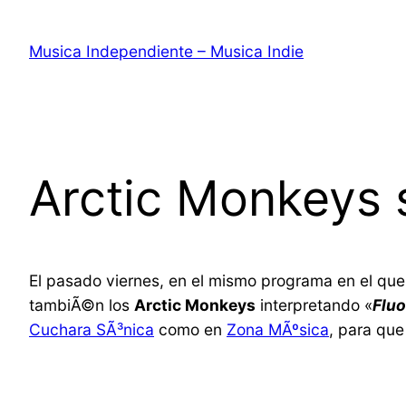
Saltar
al
Musica Independiente – Musica Indie
contenido
Arctic Monkeys 
El pasado viernes, en el mismo programa en el qu
tambiÃ©n los
Arctic Monkeys
interpretando «
Flu
Cuchara SÃ³nica
como en
Zona MÃºsica
, para qu