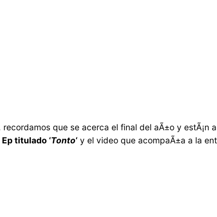
 recordamos que se acerca el final del aÃ±o y estÃ¡n a l
Ep titulado ‘
Tonto
‘
y el video que acompaÃ±a a la entr