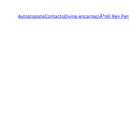
Autostopista
Contacto
Divina encarnaciÃ³n
El Rey Per