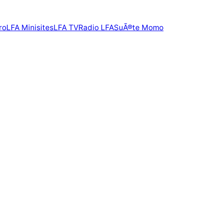
ro
LFA Minisites
LFA TV
Radio LFA
SuÃ®te Momo