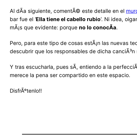
Al dÃ­a siguiente, comentÃ© este detalle en el
muro
bar fue el ‘
Ella tiene el cabello rubio
‘. Ni idea, oi
mÃ¡s que evidente: porque
no lo conocÃ­a
.
Pero, para este tipo de cosas estÃ¡n las nuevas te
descubrir que los responsables de dicha canciÃ³
Y tras escucharla, pues sÃ­, entiendo a la perfecc
merece la pena ser compartido en este espacio.
DisfrÃºtenlo!!