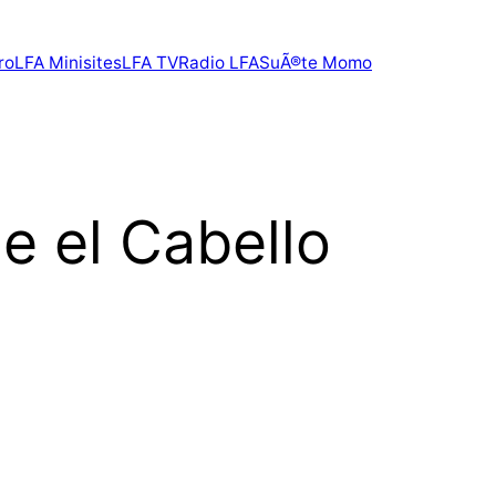
ro
LFA Minisites
LFA TV
Radio LFA
SuÃ®te Momo
ne el Cabello