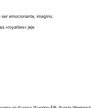
e ser emocionante, imagino.
s «royalties» jeje
±a como en Europa (EuroYeyÃ©, Purple Weekend,