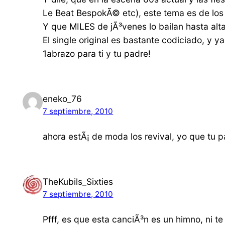
Le Beat BespokÃ© etc), este tema es de lo
Y que MILES de jÃ³venes lo bailan hasta alt
El single original es bastante codiciado, y y
1abrazo para ti y tu padre!
eneko_76
7 septiembre, 2010
ahora estÃ¡ de moda los revival, yo que tu p
TheKubils_Sixties
7 septiembre, 2010
Pfff, es que esta canciÃ³n es un himno, ni t