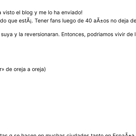
 visto el blog y me lo ha enviado!
nado que estÃ¡. Tener fans luego de 40 aÃ±os no deja d
suya y la reversionaran. Entonces, podriamos vivir de la
r» de oreja a oreja)
fiestas q se hacen en muchas ciudades tanto en EspaÃ