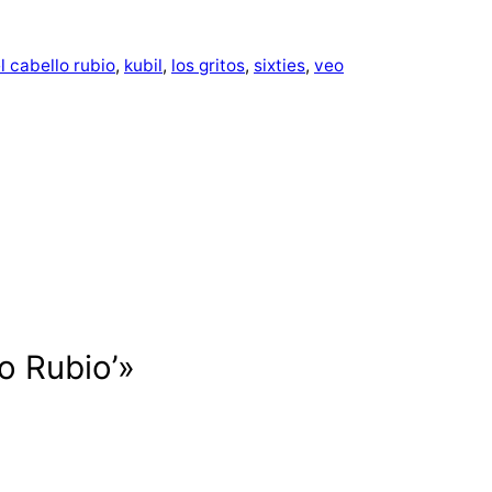
el cabello rubio
, 
kubil
, 
los gritos
, 
sixties
, 
veo
lo Rubio’»