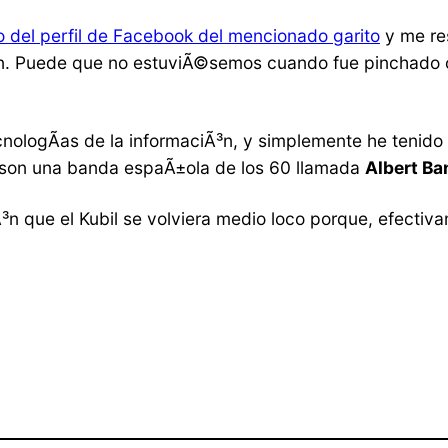
 del perfil de Facebook del mencionado garito
y me res
gan. Puede que no estuviÃ©semos cuando fue pinchado o
cnologÃ­as de la informaciÃ³n, y simplemente he tenido 
n son una banda espaÃ±ola de los 60 llamada
Albert Ba
iÃ³n que el Kubil se volviera medio loco porque, efecti