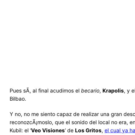
Pues sÃ­, al final acudimos el
becario
,
Krapolis
, y 
Bilbao.
Y no, no me siento capaz de realizar una gran descr
reconozcÃ¡moslo, que el sonido del local no era, 
Kubil: el ‘
Veo Visiones
‘ de
Los Gritos
,
el cual ya h