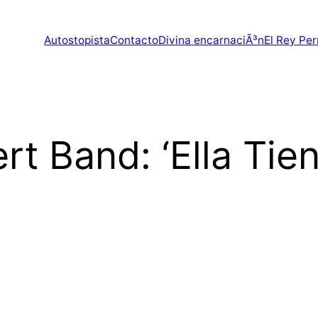
Autostopista
Contacto
Divina encarnaciÃ³n
El Rey Per
rt Band: ‘Ella Tie