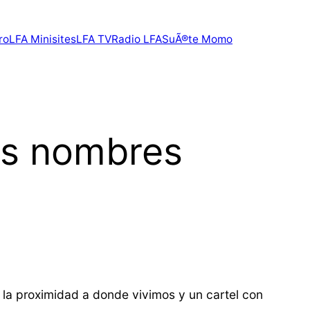
ro
LFA Minisites
LFA TV
Radio LFA
SuÃ®te Momo
¡s nombres
 la proximidad a donde vivimos y un cartel con