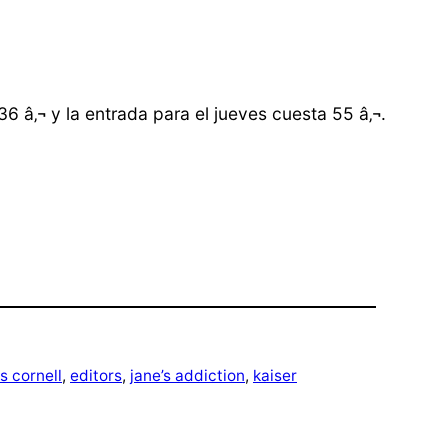
6 â‚¬ y la entrada para el jueves cuesta 55 â‚¬.
s cornell
, 
editors
, 
jane’s addiction
, 
kaiser