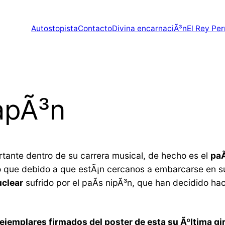
Autostopista
Contacto
Divina encarnaciÃ³n
El Rey Per
apÃ³n
tante dentro de su carrera musical, de hecho es el
paÃ
o que debido a que estÃ¡n cercanos a embarcarse en 
uclear
sufrido por el paÃ­s nipÃ³n, que han decidido ha
 ejemplares firmados del poster de esta su Ãºltima g