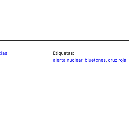
cias
Etiquetas:
alerta nuclear
, 
bluetones
, 
cruz roja
, 