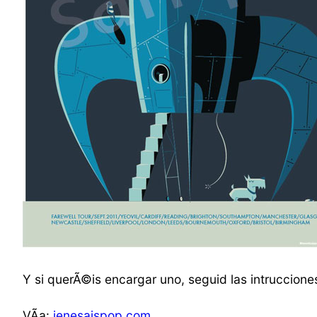
Y si querÃ©is encargar uno, seguid las intruccione
VÃ­a:
jenesaispop.com