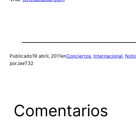
Publicado
19 abril, 2011
en
Conciertos
, 
Internacional
, 
Noti
por
JaeT32
Comentarios