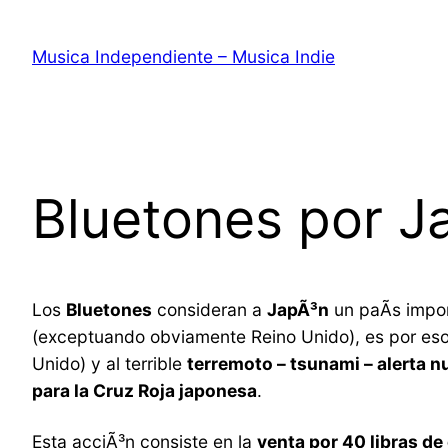
Saltar
al
Musica Independiente – Musica Indie
contenido
Bluetones por J
Los
Bluetones
consideran a
JapÃ³n
un paÃ­s impor
(exceptuando obviamente Reino Unido), es por es
Unido) y al terrible
terremoto – tsunami – alerta n
para la Cruz Roja japonesa
.
Esta acciÃ³n consiste en la
venta por 40 libras de