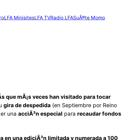
ro
LFA Minisites
LFA TV
Radio LFA
SuÃ®te Momo
­s que mÃ¡s veces han visitado para tocar
su
gira de despedida
(en Septiembre por Reino
cer una
acciÃ³n especial
para
recaudar fondos
ira en una ediciÃ³n limitada y numerada a 100