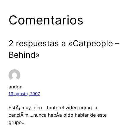
Comentarios
2 respuestas a «Catpeople –
Behind»
andoni
13 agosto, 2007
EstÃ¡ muy bien….tanto el video como la
canciÃ³n….nunca habÃ­a oido hablar de este
grupo..