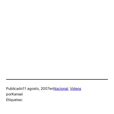
Publicado
11 agosto, 2007
en
Nacional
, 
Videos
por
Kansei
Etiquetas: