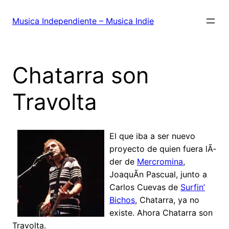
Saltar
al
Musica Independiente – Musica Indie
contenido
Chatarra son
Travolta
El que iba a ser nuevo
proyecto de quien fuera lÃ­
der de
Mercromina
,
JoaquÃ­n Pascual, junto a
Carlos Cuevas de
Surfin’
Bichos
, Chatarra, ya no
existe. Ahora Chatarra son
Travolta.