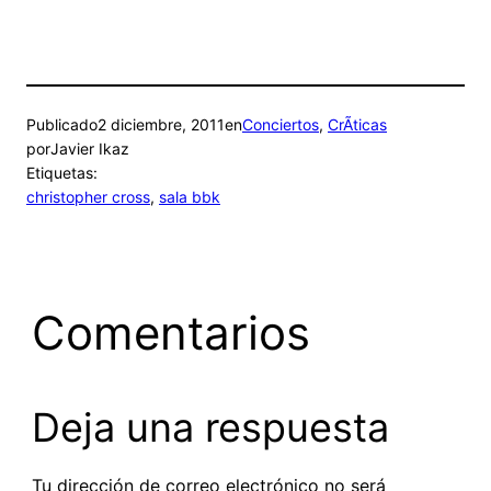
Publicado
2 diciembre, 2011
en
Conciertos
, 
CrÃ­ticas
por
Javier Ikaz
Etiquetas:
christopher cross
, 
sala bbk
Comentarios
Deja una respuesta
Tu dirección de correo electrónico no será