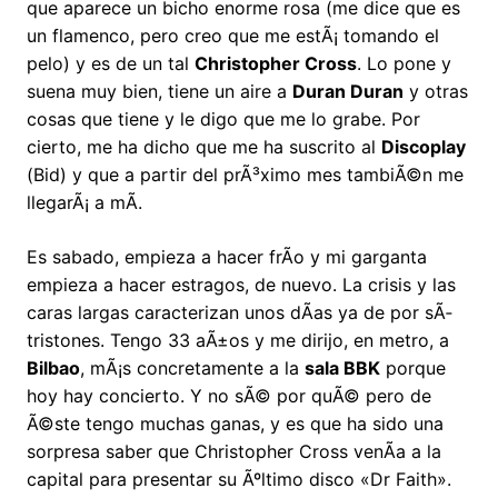
que aparece un bicho enorme rosa (me dice que es
un flamenco, pero creo que me estÃ¡ tomando el
pelo) y es de un tal
Christopher Cross
. Lo pone y
suena muy bien, tiene un aire a
Duran Duran
y otras
cosas que tiene y le digo que me lo grabe. Por
cierto, me ha dicho que me ha suscrito al
Discoplay
(Bid) y que a partir del prÃ³ximo mes tambiÃ©n me
llegarÃ¡ a mÃ­.
Es sabado, empieza a hacer frÃ­o y mi garganta
empieza a hacer estragos, de nuevo. La crisis y las
caras largas caracterizan unos dÃ­as ya de por sÃ­
tristones. Tengo 33 aÃ±os y me dirijo, en metro, a
Bilbao
, mÃ¡s concretamente a la
sala BBK
porque
hoy hay concierto. Y no sÃ© por quÃ© pero de
Ã©ste tengo muchas ganas, y es que ha sido una
sorpresa saber que Christopher Cross venÃ­a a la
capital para presentar su Ãºltimo disco «Dr Faith».