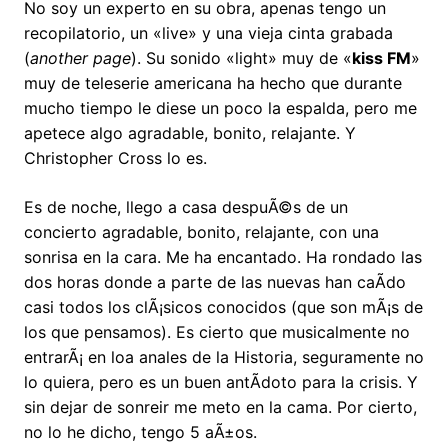
No soy un experto en su obra, apenas tengo un
recopilatorio, un «live» y una vieja cinta grabada
(
another page
). Su sonido «light» muy de «
kiss FM
»
muy de teleserie americana ha hecho que durante
mucho tiempo le diese un poco la espalda, pero me
apetece algo agradable, bonito, relajante. Y
Christopher Cross lo es.
Es de noche, llego a casa despuÃ©s de un
concierto agradable, bonito, relajante, con una
sonrisa en la cara. Me ha encantado. Ha rondado las
dos horas donde a parte de las nuevas han caÃ­do
casi todos los clÃ¡sicos conocidos (que son mÃ¡s de
los que pensamos). Es cierto que musicalmente no
entrarÃ¡ en loa anales de la Historia, seguramente no
lo quiera, pero es un buen antÃ­doto para la crisis. Y
sin dejar de sonreir me meto en la cama. Por cierto,
no lo he dicho, tengo 5 aÃ±os.