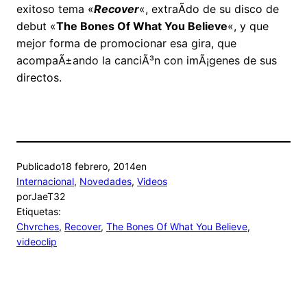
exitoso tema «
Recover
«, extraÃ­do de su disco de
debut «
The Bones Of What You Believe
«, y que
mejor forma de promocionar esa gira, que
acompaÃ±ando la canciÃ³n con imÃ¡genes de sus
directos.
Publicado
18 febrero, 2014
en
Internacional
, 
Novedades
, 
Videos
por
JaeT32
Etiquetas:
Chvrches
, 
Recover
, 
The Bones Of What You Believe
, 
videoclip