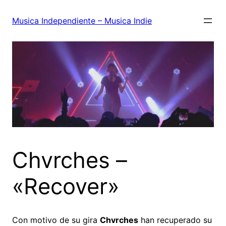
Saltar
al
Musica Independiente – Musica Indie
contenido
Chvrches –
«Recover»
Con motivo de su gira
Chvrches
han recuperado su