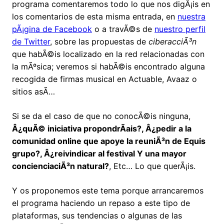
programa comentaremos todo lo que nos digÃ¡is en
los comentarios de esta misma entrada, en
nuestra
pÃ¡gina de Facebook
o a travÃ©s de
nuestro perfil
de Twitter
, sobre las propuestas de
ciberacciÃ³n
que habÃ©is localizado en la red relacionadas con
la mÃºsica; veremos si habÃ©is encontrado alguna
recogida de firmas musical en Actuable, Avaaz o
sitios asÃ­…
Si se da el caso de que no conocÃ©is ninguna,
Â¿quÃ© iniciativa propondrÃ­ais?, Â¿pedir a la
comunidad online que apoye la reuniÃ³n de Equis
grupo?, Â¿reivindicar al festival Y una mayor
concienciaciÃ³n natural?
, Etc… Lo que querÃ¡is.
Y os proponemos este tema porque arrancaremos
el programa haciendo un repaso a este tipo de
plataformas, sus tendencias o algunas de las