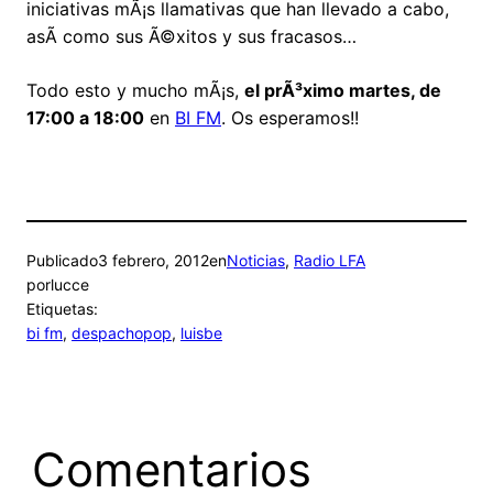
iniciativas mÃ¡s llamativas que han llevado a cabo,
asÃ­ como sus Ã©xitos y sus fracasos…
Todo esto y mucho mÃ¡s,
el prÃ³ximo martes, de
17:00 a 18:00
en
BI FM
. Os esperamos!!
Publicado
3 febrero, 2012
en
Noticias
, 
Radio LFA
por
lucce
Etiquetas:
bi fm
, 
despachopop
, 
luisbe
Comentarios