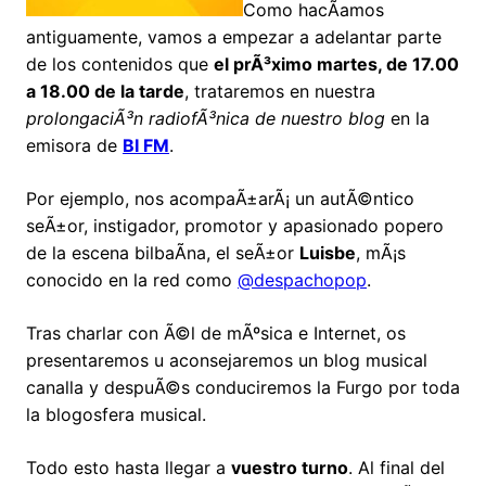
Como hacÃ­amos
antiguamente, vamos a empezar a adelantar parte
de los contenidos que
el prÃ³ximo martes, de 17.00
a 18.00 de la tarde
, trataremos en nuestra
prolongaciÃ³n radiofÃ³nica de nuestro blog
en la
emisora de
BI FM
.
Por ejemplo, nos acompaÃ±arÃ¡ un autÃ©ntico
seÃ±or, instigador, promotor y apasionado popero
de la escena bilbaÃ­na, el seÃ±or
Luisbe
, mÃ¡s
conocido en la red como
@despachopop
.
Tras charlar con Ã©l de mÃºsica e Internet, os
presentaremos u aconsejaremos un blog musical
canalla y despuÃ©s conduciremos la Furgo por toda
la blogosfera musical.
Todo esto hasta llegar a
vuestro turno
. Al final del