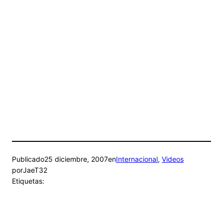
Publicado
25 diciembre, 2007
en
Internacional
, 
Videos
por
JaeT32
Etiquetas: