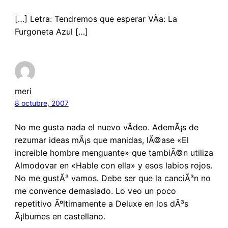
[…] Letra: Tendremos que esperar VÃ­a: La
Furgoneta Azul […]
meri
8 octubre, 2007
No me gusta nada el nuevo vÃ­deo. AdemÃ¡s de
rezumar ideas mÃ¡s que manidas, lÃ©ase «El
increible hombre menguante» que tambiÃ©n utiliza
Almodovar en «Hable con ella» y esos labios rojos.
No me gustÃ³ vamos. Debe ser que la canciÃ³n no
me convence demasiado. Lo veo un poco
repetitivo Ãºltimamente a Deluxe en los dÃ³s
Ã¡lbumes en castellano.