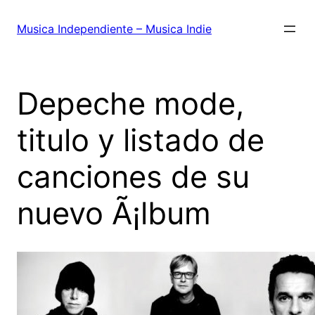
Saltar
al
Musica Independiente – Musica Indie
contenido
Depeche mode,
titulo y listado de
canciones de su
nuevo Ã¡lbum