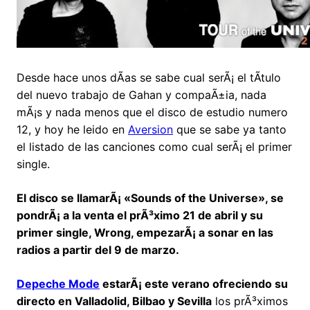
Desde hace unos dÃ­as se sabe cual serÃ¡ el tÃ­tulo
del nuevo trabajo de Gahan y compaÃ±ia, nada
mÃ¡s y nada menos que el disco de estudio numero
12, y hoy he leido en
Aversion
que se sabe ya tanto
el listado de las canciones como cual serÃ¡ el primer
single.
El disco se llamarÃ¡ «Sounds of the Universe», se
pondrÃ¡ a la venta el prÃ³ximo 21 de abril y su
primer single, Wrong, empezarÃ¡ a sonar en las
radios a partir del 9 de marzo.
Depeche Mode
estarÃ¡ este verano ofreciendo su
directo en Valladolid, Bilbao y Sevilla
los prÃ³ximos