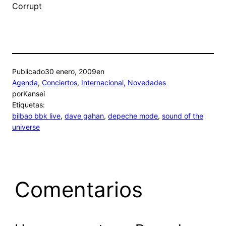
Corrupt
Publicado
30 enero, 2009
en
Agenda
, 
Conciertos
, 
Internacional
, 
Novedades
por
Kansei
Etiquetas:
bilbao bbk live
, 
dave gahan
, 
depeche mode
, 
sound of the
universe
Comentarios