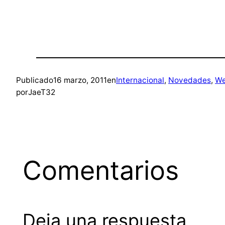
Publicado
16 marzo, 2011
en
Internacional
, 
Novedades
, 
W
por
JaeT32
Comentarios
Deja una respuesta