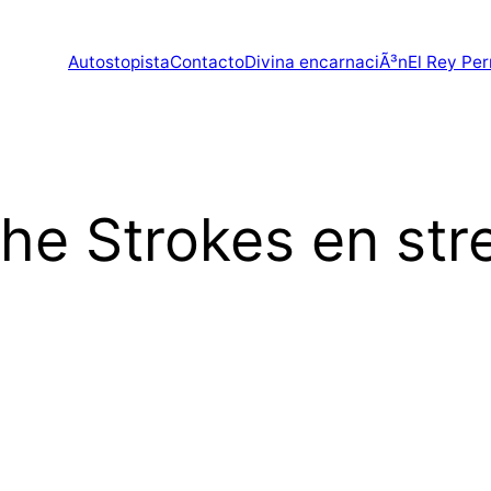
Autostopista
Contacto
Divina encarnaciÃ³n
El Rey Per
The Strokes en st