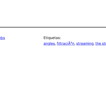
ebs
Etiquetas:
angles
, 
filtraciÃ³n
, 
streaming
, 
the st