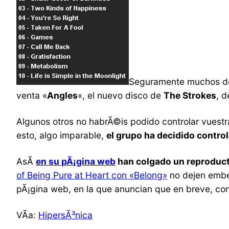
Seguramente muchos de 
venta «
Angles
«, el nuevo disco de
The Strokes
, 
Algunos otros no habrÃ©is podido controlar vuestr
esto, algo imparable,
el grupo ha decidido control
AsÃ­
en su pÃ¡gina web
han colgado un reproduct
of Being Pure at Heart con «Belong»
no dejen embeb
pÃ¡gina web, en la que anuncian que en breve, con
VÃ­a:
HipersÃ³nica