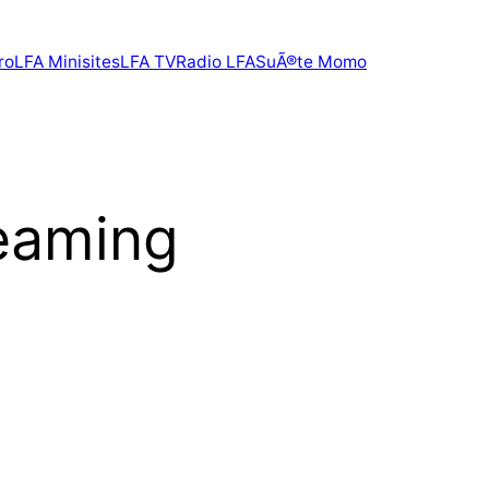
ro
LFA Minisites
LFA TV
Radio LFA
SuÃ®te Momo
reaming