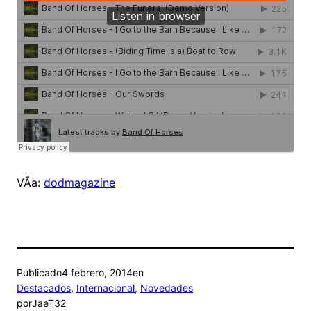
VÃ­a:
dodmagazine
Publicado
4 febrero, 2014
en
Destacados
, 
Internacional
, 
Novedades
por
JaeT32