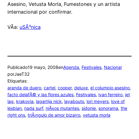
Asesino, Vetusta Morla, Fumestones y un artista
internacional por confirmar.
VÃ­a:
uSÃ³nica
Publicado
19 mayo, 2008
en
Agenda
, 
Festivales
, 
Nacional
por
JaeT32
Etiquetas:
aranda de duero
, 
cartel
, 
cooper
, 
deluxe
, 
el columpio asesino
, 
facto delafÃ© y las flores azules
, 
Festivales
, 
ivan ferreiro
, 
jet
lag
, 
krakovia
, 
lagartija nick
, 
layabouts
, 
lori meyers
, 
love of
lesbian
, 
nada surf
, 
niÃ±os mutantes
, 
sidonie
, 
sonorama
, 
the
right ons
, 
triÃ¡ngulo de amor bizarro
, 
vetusta morla