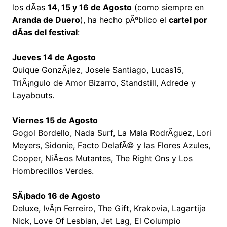
los dÃ­as
14, 15 y 16 de Agosto
(como siempre en
Aranda de Duero
), ha hecho pÃºblico el
cartel por
dÃ­as del festival
:
Jueves 14 de Agosto
Quique GonzÃ¡lez, Josele Santiago, Lucas15,
TriÃ¡ngulo de Amor Bizarro, Standstill, Adrede y
Layabouts.
Viernes 15 de Agosto
Gogol Bordello, Nada Surf, La Mala RodrÃ­guez, Lori
Meyers, Sidonie, Facto DelafÃ© y las Flores Azules,
Cooper, NiÃ±os Mutantes, The Right Ons y Los
Hombrecillos Verdes.
SÃ¡bado 16 de Agosto
Deluxe, IvÃ¡n Ferreiro, The Gift, Krakovia, Lagartija
Nick, Love Of Lesbian, Jet Lag, El Columpio