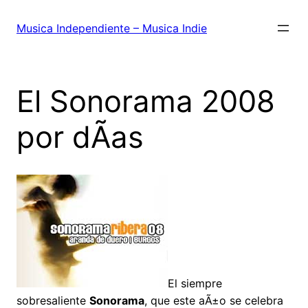
Saltar
al
Musica Independiente – Musica Indie
contenido
El Sonorama 2008
por dÃ­as
El siempre
sobresaliente
Sonorama
, que este aÃ±o se celebra