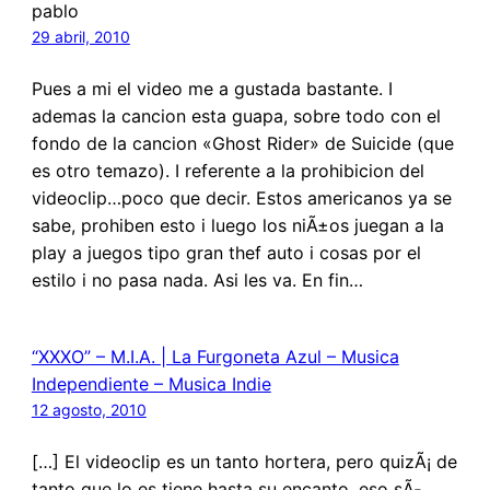
pablo
29 abril, 2010
Pues a mi el video me a gustada bastante. I
ademas la cancion esta guapa, sobre todo con el
fondo de la cancion «Ghost Rider» de Suicide (que
es otro temazo). I referente a la prohibicion del
videoclip…poco que decir. Estos americanos ya se
sabe, prohiben esto i luego los niÃ±os juegan a la
play a juegos tipo gran thef auto i cosas por el
estilo i no pasa nada. Asi les va. En fin…
“XXXO” – M.I.A. | La Furgoneta Azul – Musica
Independiente – Musica Indie
12 agosto, 2010
[…] El videoclip es un tanto hortera, pero quizÃ¡ de
tanto que lo es tiene hasta su encanto, eso sÃ­