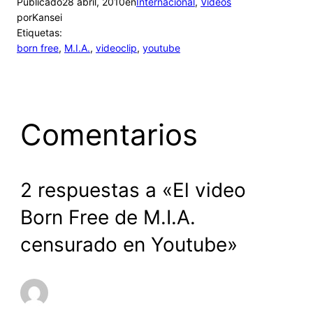
Publicado
28 abril, 2010
en
Internacional
, 
Videos
por
Kansei
Etiquetas:
born free
, 
M.I.A.
, 
videoclip
, 
youtube
Comentarios
2 respuestas a «El video
Born Free de M.I.A.
censurado en Youtube»