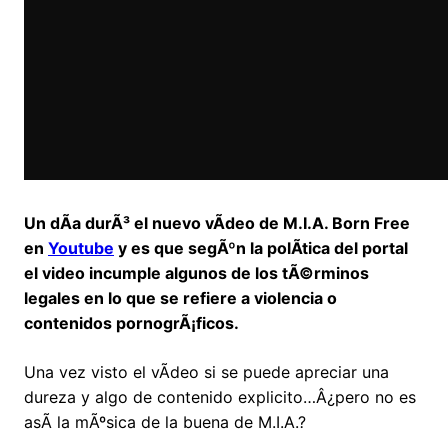
Un dÃ­a durÃ³ el nuevo vÃ­deo de M.I.A. Born Free
en
Youtube
y es que segÃºn la polÃ­tica del portal
el video incumple algunos de los tÃ©rminos
legales en lo que se refiere a violencia o
contenidos pornogrÃ¡ficos.
Una vez visto el vÃ­deo si se puede apreciar una
dureza y algo de contenido explicito…Â¿pero no es
asÃ­ la mÃºsica de la buena de M.I.A.?