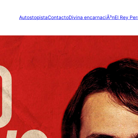
Autostopista
Contacto
Divina encarnaciÃ³n
El Rey Per