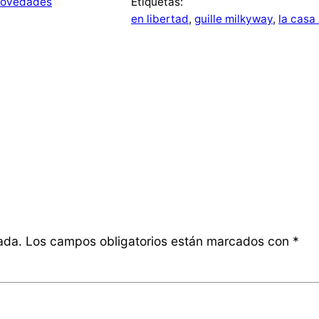
ovedades
Etiquetas:
en libertad
, 
guille milkyway
, 
la casa
ada.
Los campos obligatorios están marcados con
*