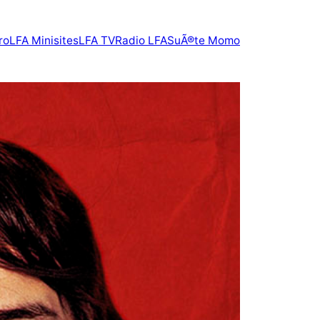
ro
LFA Minisites
LFA TV
Radio LFA
SuÃ®te Momo