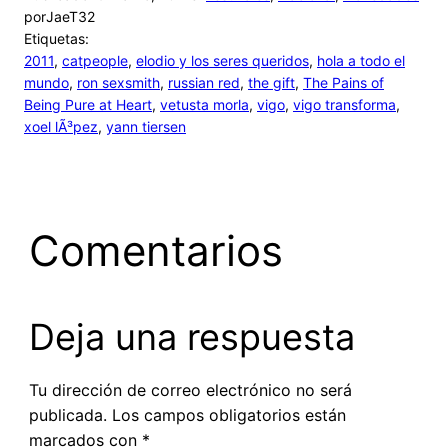
por
JaeT32
Etiquetas:
2011
, 
catpeople
, 
elodio y los seres queridos
, 
hola a todo el
mundo
, 
ron sexsmith
, 
russian red
, 
the gift
, 
The Pains of
Being Pure at Heart
, 
vetusta morla
, 
vigo
, 
vigo transforma
, 
xoel lÃ³pez
, 
yann tiersen
Comentarios
Deja una respuesta
Tu dirección de correo electrónico no será
publicada.
Los campos obligatorios están
marcados con
*