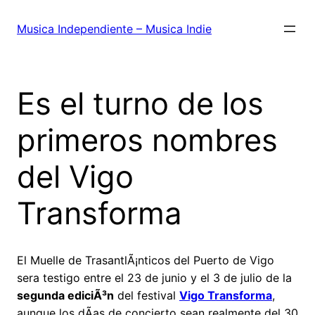
Saltar
al
Musica Independiente – Musica Indie
contenido
Es el turno de los
primeros nombres
del Vigo
Transforma
El Muelle de TrasantlÃ¡nticos del Puerto de Vigo
sera testigo entre el 23 de junio y el 3 de julio de la
segunda ediciÃ³n
del festival
Vigo Transforma
,
aunque los dÃ­as de concierto sean realmente del 30