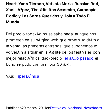
Heart, Yann Tiersen, Vetusta Morla, Russian Red,
Xoel LÃ³pez, The Gift, Ron Sexsmith, Catpeople,
Elodio y Los Seres Queridos y Hola a Todo El
Mundo
.
Del precio todavÃ­a no se sabe nada, aunque nos
prometen en su pÃ¡gina web que pronto saldrÃ¡n a
la venta las primeras entradas, que suponemos lo
volverÃ¡n a situar en la Ã©lite de los festivales con
mejor relaciÃ³n calidad-precio (
el aÃ±o pasado
el
bono se pudo comprar por 30 â‚¬).
VÃ­a:
HipersÃ³nica
Publicado
29 marzo, 2011
en
Festivales
, 
Nacional
, 
Novedades