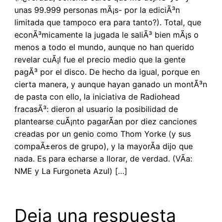
unas 99.999 personas mÃ¡s- por la ediciÃ³n
limitada que tampoco era para tanto?). Total, que
econÃ³micamente la jugada le saliÃ³ bien mÃ¡s o
menos a todo el mundo, aunque no han querido
revelar cuÃ¡l fue el precio medio que la gente
pagÃ³ por el disco. De hecho da igual, porque en
cierta manera, y aunque hayan ganado un montÃ³n
de pasta con ello, la iniciativa de Radiohead
fracasÃ³: dieron al usuario la posibilidad de
plantearse cuÃ¡nto pagarÃ­an por diez canciones
creadas por un genio como Thom Yorke (y sus
compaÃ±eros de grupo), y la mayorÃ­a dijo que
nada. Es para echarse a llorar, de verdad. (VÃ­a:
NME y La Furgoneta Azul) […]
Deja una respuesta