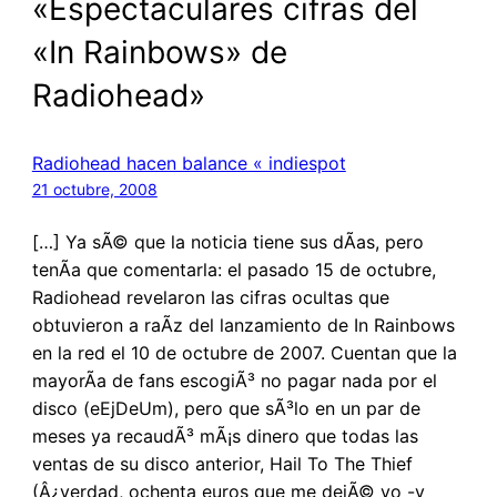
«Espectaculares cifras del
«In Rainbows» de
Radiohead»
Radiohead hacen balance « indiespot
21 octubre, 2008
[…] Ya sÃ© que la noticia tiene sus dÃ­as, pero
tenÃ­a que comentarla: el pasado 15 de octubre,
Radiohead revelaron las cifras ocultas que
obtuvieron a raÃ­z del lanzamiento de In Rainbows
en la red el 10 de octubre de 2007. Cuentan que la
mayorÃ­a de fans escogiÃ³ no pagar nada por el
disco (eEjDeUm), pero que sÃ³lo en un par de
meses ya recaudÃ³ mÃ¡s dinero que todas las
ventas de su disco anterior, Hail To The Thief
(Â¿verdad, ochenta euros que me dejÃ© yo -y