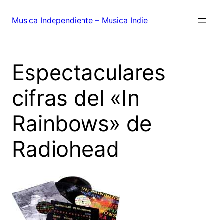
Saltar
al
Musica Independiente – Musica Indie
contenido
Espectaculares
cifras del «In
Rainbows» de
Radiohead