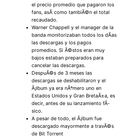
el precio promedio que pagaron los
fans, asÃ­ como tambiÃ©n el total
recaudado.
Warner Chappell y el manager de la
banda monitorizaban todos los dÃ­as
las descargas y los pagos
promedios. Si Ã©stos eran muy
bajos estaban preparados para
cancelar las descargas.
DespuÃ©s de 3 meses las
descargas se deshabilitaron y el
Ã¡lbum ya era nÃºmero uno en
Estados Unidos y Gran BretaÃ±a, es
decir, antes de su lanzamiento fÃ­
sico.
A pesar de todo, el Ã¡lbum fue
descargado mayormente a travÃ©s
de Bit Torrent