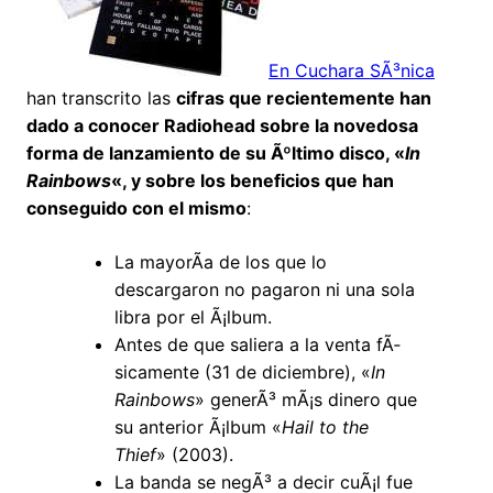
En Cuchara SÃ³nica
han transcrito las
cifras que recientemente han
dado a conocer Radiohead sobre la novedosa
forma de lanzamiento de su Ãºltimo disco, «
In
Rainbows
«, y sobre los beneficios que han
conseguido con el mismo
:
La mayorÃ­a de los que lo
descargaron no pagaron ni una sola
libra por el Ã¡lbum.
Antes de que saliera a la venta fÃ­
sicamente (31 de diciembre), «
In
Rainbows
» generÃ³ mÃ¡s dinero que
su anterior Ã¡lbum «
Hail to the
Thief
» (2003).
La banda se negÃ³ a decir cuÃ¡l fue