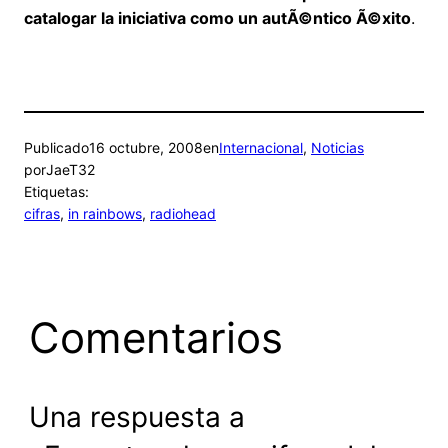
catalogar la iniciativa como un autÃ©ntico Ã©xito
.
Publicado
16 octubre, 2008
en
Internacional
, 
Noticias
por
JaeT32
Etiquetas:
cifras
, 
in rainbows
, 
radiohead
Comentarios
Una respuesta a