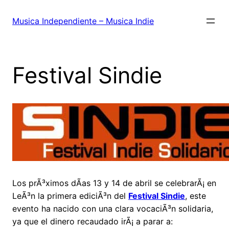
Saltar
al
Musica Independiente – Musica Indie
contenido
Festival Sindie
Los prÃ³ximos dÃ­as 13 y 14 de abril se celebrarÃ¡ en
LeÃ³n la primera ediciÃ³n del
Festival Sindie
, este
evento ha nacido con una clara vocaciÃ³n solidaria,
ya que el dinero recaudado irÃ¡ a parar a: