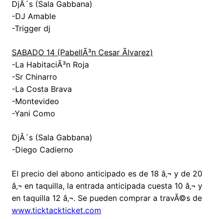
DjÂ´s (Sala Gabbana)
-DJ Amable
-Trigger dj
SABADO 14 (PabellÃ³n Cesar Ãlvarez)
-La HabitaciÃ³n Roja
-Sr Chinarro
-La Costa Brava
-Montevideo
-Yani Como
DjÂ´s (Sala Gabbana)
-Diego Cadierno
El precio del abono anticipado es de 18 â‚¬ y de 20
â‚¬ en taquilla, la entrada anticipada cuesta 10 â‚¬ y
en taquilla 12 â‚¬. Se pueden comprar a travÃ©s de
www.ticktackticket.com