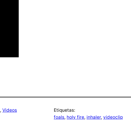
, 
Videos
Etiquetas:
foals
, 
holy fire
, 
inhaler
, 
videoclip