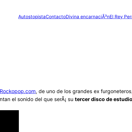
Autostopista
Contacto
Divina encarnaciÃ³n
El Rey Per
»
Rockopop.com
, de uno de los grandes ex furgoneteros
tan el sonido del que serÃ¡ su
tercer disco de estudi