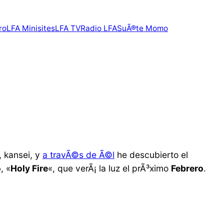
ro
LFA Minisites
LFA TV
Radio LFA
SuÃ®te Momo
, kansei, y
a travÃ©s de Ã©l
he descubierto el
o
, «
Holy Fire
«, que verÃ¡ la luz el prÃ³ximo
Febrero
.