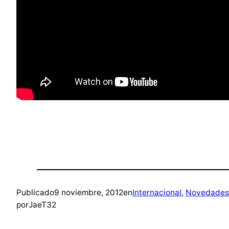
Publicado
9 noviembre, 2012
en
Internacional
, 
Novedades
por
JaeT32