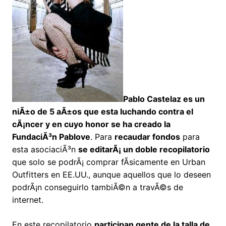
Pablo Castelaz es un
niÃ±o de 5 aÃ±os que esta luchando contra el
cÃ¡ncer y en cuyo honor se ha creado la
FundaciÃ³n Pablove
. Para
recaudar fondos
para
esta asociaciÃ³n
se editarÃ¡ un doble recopilatorio
que solo se podrÃ¡ comprar fÃ­sicamente en Urban
Outfitters en EE.UU., aunque aquellos que lo deseen
podrÃ¡n conseguirlo tambiÃ©n a travÃ©s de
internet.
En este recopilatorio
participan gente de la talla de