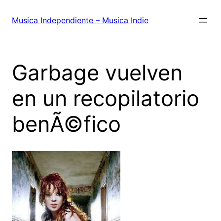
Saltar
al
Musica Independiente – Musica Indie
contenido
Garbage vuelven
en un recopilatorio
benÃ©fico