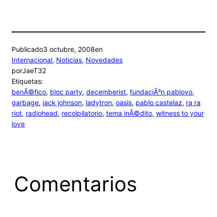
Publicado
3 octubre, 2008
en
Internacional
, 
Noticias
, 
Novedades
por
JaeT32
Etiquetas:
benÃ©fico
, 
bloc party
, 
decemberist
, 
fundaciÃ³n pablovo
, 
garbage
, 
jack johnson
, 
ladytron
, 
oasis
, 
pablo castelaz
, 
ra ra
riot
, 
radiohead
, 
recolpilatorio
, 
tema inÃ©dito
, 
witness to your
love
Comentarios