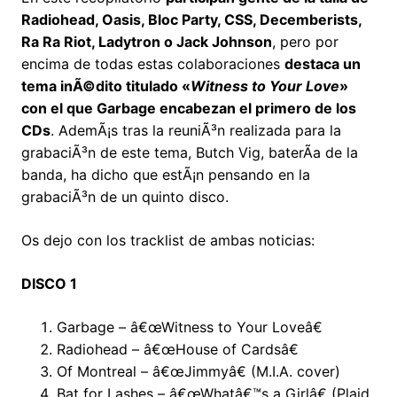
Radiohead, Oasis, Bloc Party, CSS, Decemberists,
Ra Ra Riot, Ladytron o Jack Johnson
, pero por
encima de todas estas colaboraciones
destaca un
tema inÃ©dito titulado «
Witness to Your Love
»
con el que Garbage encabezan el primero de los
CDs
. AdemÃ¡s tras la reuniÃ³n realizada para la
grabaciÃ³n de este tema, Butch Vig, baterÃ­a de la
banda, ha dicho que estÃ¡n pensando en la
grabaciÃ³n de un quinto disco.
Os dejo con los tracklist de ambas noticias:
DISCO 1
Garbage – â€œWitness to Your Loveâ€
Radiohead – â€œHouse of Cardsâ€
Of Montreal – â€œJimmyâ€ (M.I.A. cover)
Bat for Lashes – â€œWhatâ€™s a Girlâ€ (Plaid