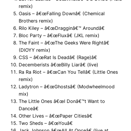
remix)
Oasis – â€œFalling Downâ€ (Chemical
Brothers remix)
Rilo Kiley – â€œDragginâ€™ Aroundâ€
Bloc Party – â€œFluxâ€ (JKL remix)
The Faint – â€œThe Geeks Were Rightâ€
(DIOYY remix)
CSS – â€œRat Is Deadâ€ (Rage)â€
Decemberists â€œBilly Liarâ€ (live)
Ra Ra Riot – â€œCan You Tellâ€ (Little Ones
remix)
Ladytron – â€œGhostsâ€ (Modwheelmood
mix)
The Little Ones â€œI Donâ€™t Want to
Danceâ€
Other Lives – â€œPaper Citiesâ€
Two Sheds – â€œYouâ€
Jack Johnson â€œAll At Onceâ€ (live at