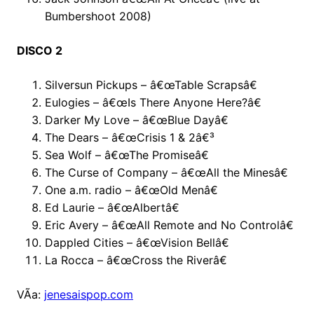
Bumbershoot 2008)
DISCO 2
Silversun Pickups – â€œTable Scrapsâ€
Eulogies – â€œIs There Anyone Here?â€
Darker My Love – â€œBlue Dayâ€
The Dears – â€œCrisis 1 & 2â€³
Sea Wolf – â€œThe Promiseâ€
The Curse of Company – â€œAll the Minesâ€
One a.m. radio – â€œOld Menâ€
Ed Laurie – â€œAlbertâ€
Eric Avery – â€œAll Remote and No Controlâ€
Dappled Cities – â€œVision Bellâ€
La Rocca – â€œCross the Riverâ€
VÃ­a:
jenesaispop.com