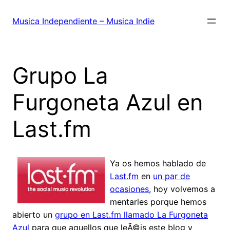
Saltar
al
Musica Independiente – Musica Indie
contenido
Grupo La
Furgoneta Azul en
Last.fm
Ya os hemos hablado de
Last.fm
en
un par de
ocasiones
, hoy volvemos a
mentarles porque hemos
abierto un
grupo en Last.fm llamado La Furgoneta
Azul
para que aquellos que leÃ©is este blog y