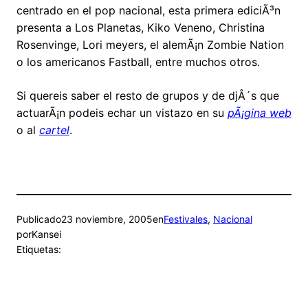
centrado en el pop nacional, esta primera ediciÃ³n
presenta a Los Planetas, Kiko Veneno, Christina
Rosenvinge, Lori meyers, el alemÃ¡n Zombie Nation
o los americanos Fastball, entre muchos otros.
Si quereis saber el resto de grupos y de djÂ´s que
actuarÃ¡n podeis echar un vistazo en su
pÃ¡gina web
o al
cartel
.
Publicado
23 noviembre, 2005
en
Festivales
, 
Nacional
por
Kansei
Etiquetas: