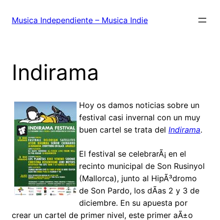
Saltar
al
Musica Independiente – Musica Indie
contenido
Indirama
Hoy os damos noticias sobre un
festival casi invernal con un muy
buen cartel se trata del
Indirama
.
El festival se celebrarÃ¡ en el
recinto municipal de Son Rusinyol
(Mallorca), junto al HipÃ³dromo
de Son Pardo, los dÃ­as 2 y 3 de
diciembre. En su apuesta por
crear un cartel de primer nivel, este primer aÃ±o