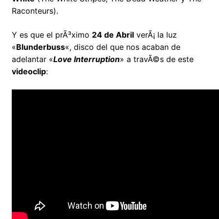
Raconteurs).
Y es que el prÃ³ximo
24 de Abril
verÃ¡ la luz
«
Blunderbuss
«, disco del que nos acaban de
adelantar «
Love Interruption
» a travÃ©s de este
videoclip
: