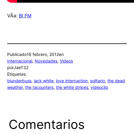
VÃ­a:
BI FM
Publicado
16 febrero, 2012
en
Internacional
, 
Novedades
, 
Videos
por
JaeT32
Etiquetas:
blunderbuss
, 
jack white
, 
love interruption
, 
solitario
, 
the dead
weather
, 
the racounters
, 
the white stripes
, 
videoclip
Comentarios