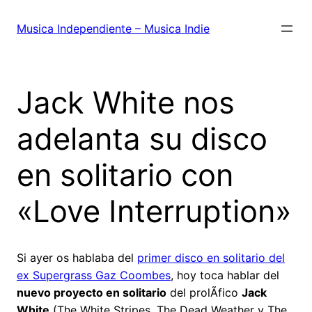
Saltar
al
Musica Independiente – Musica Indie
contenido
Jack White nos
adelanta su disco
en solitario con
«Love Interruption»
Si ayer os hablaba del
primer disco en solitario del
ex Supergrass Gaz Coombes
, hoy toca hablar del
nuevo proyecto en solitario
del prolÃ­fico
Jack
White
(The White Stripes, The Dead Weather y The