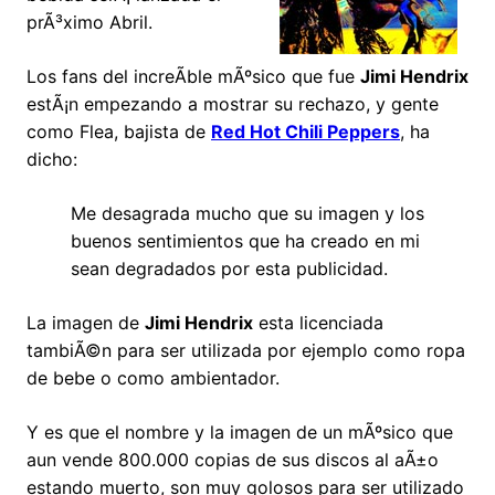
prÃ³ximo Abril.
Los fans del increÃ­ble mÃºsico que fue
Jimi Hendrix
estÃ¡n empezando a mostrar su rechazo, y gente
como Flea, bajista de
Red Hot Chili Peppers
, ha
dicho:
Me desagrada mucho que su imagen y los
buenos sentimientos que ha creado en mi
sean degradados por esta publicidad.
La imagen de
Jimi Hendrix
esta licenciada
tambiÃ©n para ser utilizada por ejemplo como ropa
de bebe o como ambientador.
Y es que el nombre y la imagen de un mÃºsico que
aun vende 800.000 copias de sus discos al aÃ±o
estando muerto, son muy golosos para ser utilizado