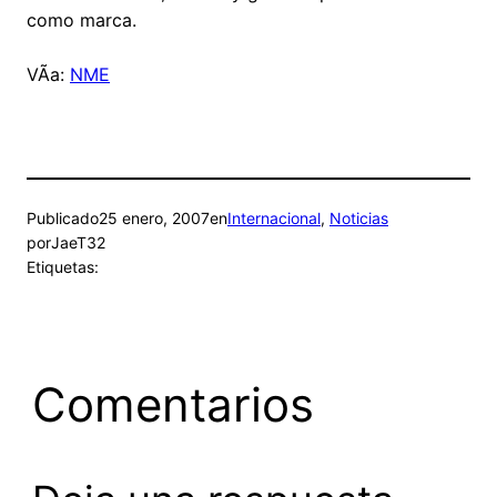
como marca.
VÃ­a:
NME
Publicado
25 enero, 2007
en
Internacional
, 
Noticias
por
JaeT32
Etiquetas:
Comentarios