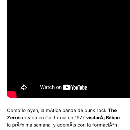
Como lo oyen, la mÃ­tica banda de punk rock
The
Zeros
creada en California en 1977
visitarÃ¡ Bilbao
la prÃ³xima semana, y ademÃ¡s con la formaciÃ³n