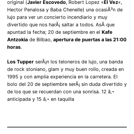
original (
Javier Escovedo
, Robert Lopez «
El Vez
«,
Hector Penalosa y Baba Chenelle) una ocasiÃ³n de
lujo para ver un concierto incendiario y muy
divertido que nos harÃ¡ saltar a todos. AsÃ­ que
apuntad la fecha; 20 de septiembre en el
Kafe
Antzokia
de Bilbao,
apertura de puertas a las 21:00
horas
.
Los Tupper
serÃ¡n los teloneros de lujo, una banda
de rock stoniano, glam y muy buen rollo, creada en
1995 y con amplia experiencia en la carretera. El
bolo del 20 de septiembre serÃ¡ sin duda divertido y
de los que se recuerdan con una sonrisa. 12 â‚¬
anticipada y 15 â‚¬ en taquilla