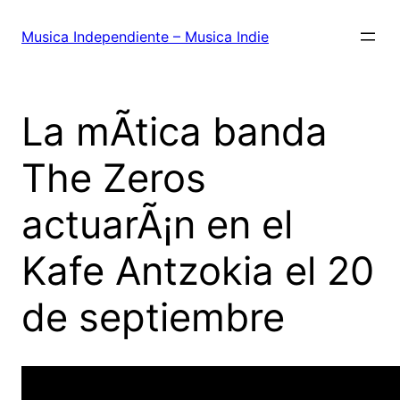
Saltar
al
Musica Independiente – Musica Indie
contenido
La mÃ­tica banda
The Zeros
actuarÃ¡n en el
Kafe Antzokia el 20
de septiembre