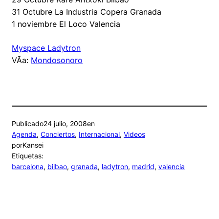
31 Octubre La Industria Copera Granada
1 noviembre El Loco Valencia
Myspace Ladytron
VÃ­a:
Mondosonoro
Publicado
24 julio, 2008
en
Agenda
, 
Conciertos
, 
Internacional
, 
Videos
por
Kansei
Etiquetas:
barcelona
, 
bilbao
, 
granada
, 
ladytron
, 
madrid
, 
valencia