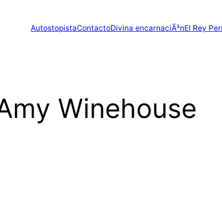
Autostopista
Contacto
Divina encarnaciÃ³n
El Rey Per
 Amy Winehouse