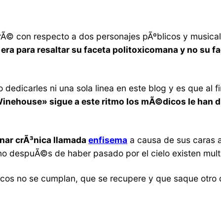
© con respecto a dos personajes pÃºblicos y musicales
os era para resaltar su faceta politoxicomana y no su 
edicarles ni una sola linea en este blog y es que al f
Winehouse» sigue a este ritmo los mÃ©dicos le han d
onar crÃ³nica llamada
enfisema
a causa de sus caras 
erno despuÃ©s de haber pasado por el cielo existen mul
os no se cumplan, que se recupere y que saque otro d