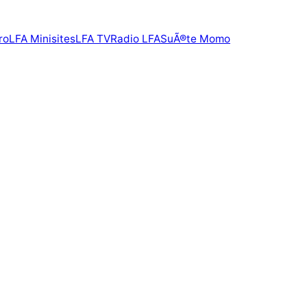
ro
LFA Minisites
LFA TV
Radio LFA
SuÃ®te Momo