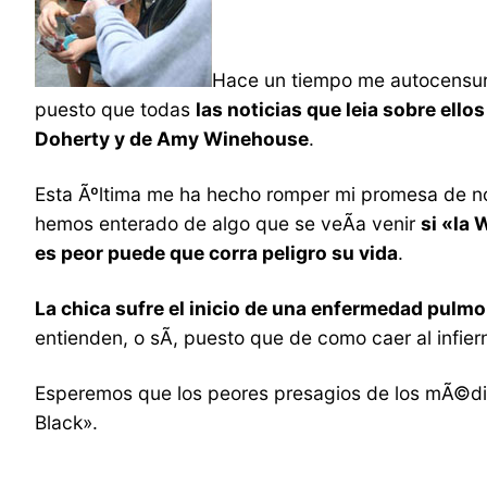
Hace un tiempo me autocensurÃ
puesto que todas
las noticias que leia sobre ell
Doherty y de Amy Winehouse
.
Esta Ãºltima me ha hecho romper mi promesa de no d
hemos enterado de algo que se veÃ­a venir
si «la 
es peor puede que corra peligro su vida
.
La chica sufre el inicio de una enfermedad pulm
entienden, o sÃ­, puesto que de como caer al infi
Esperemos que los peores presagios de los mÃ©dic
Black».