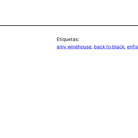
Etiquetas:
amy winehouse
, 
back to black
, 
enfi