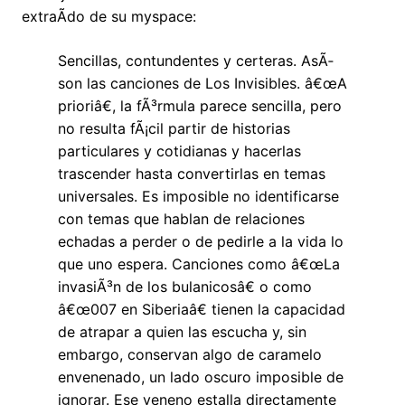
extraÃ­do de su myspace:
Sencillas, contundentes y certeras. AsÃ­
son las canciones de Los Invisibles. â€œA
prioriâ€, la fÃ³rmula parece sencilla, pero
no resulta fÃ¡cil partir de historias
particulares y cotidianas y hacerlas
trascender hasta convertirlas en temas
universales. Es imposible no identificarse
con temas que hablan de relaciones
echadas a perder o de pedirle a la vida lo
que uno espera. Canciones como â€œLa
invasiÃ³n de los bulanicosâ€ o como
â€œ007 en Siberiaâ€ tienen la capacidad
de atrapar a quien las escucha y, sin
embargo, conservan algo de caramelo
envenenado, un lado oscuro imposible de
ignorar. Ese veneno estalla directamente