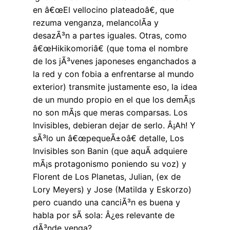
en â€œEl vellocino plateadoâ€, que
rezuma venganza, melancolÃ­a y
desazÃ³n a partes iguales. Otras, como
â€œHikikomoriâ€ (que toma el nombre
de los jÃ³venes japoneses enganchados a
la red y con fobia a enfrentarse al mundo
exterior) transmite justamente eso, la idea
de un mundo propio en el que los demÃ¡s
no son mÃ¡s que meras comparsas. Los
Invisibles, debieran dejar de serlo. Â¡Ah! Y
sÃ³lo un â€œpequeÃ±oâ€ detalle, Los
Invisibles son Banin (que aquÃ­ adquiere
mÃ¡s protagonismo poniendo su voz) y
Florent de Los Planetas, Julian, (ex de
Lory Meyers) y Jose (Matilda y Eskorzo)
pero cuando una canciÃ³n es buena y
habla por sÃ­ sola: Â¿es relevante de
dÃ³nde venga?