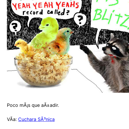
Poco mÃ¡s que aÃ±adir.
VÃ­a:
Cuchara SÃ³nica