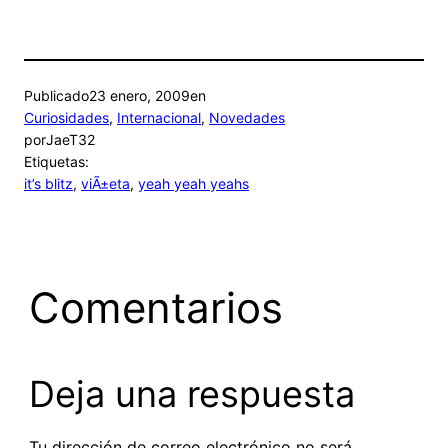
Publicado
23 enero, 2009
en
Curiosidades
, 
Internacional
, 
Novedades
por
JaeT32
Etiquetas:
it’s blitz
, 
viÃ±eta
, 
yeah yeah yeahs
Comentarios
Deja una respuesta
Tu dirección de correo electrónico no será