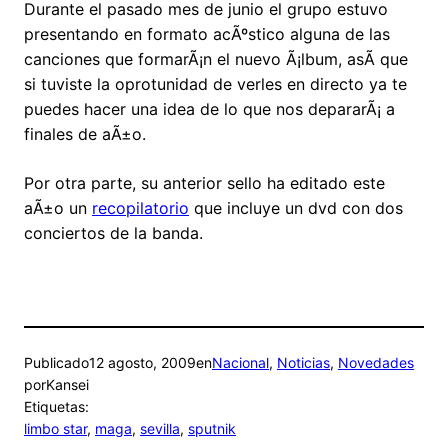
Durante el pasado mes de junio el grupo estuvo
presentando en formato acÃºstico alguna de las
canciones que formarÃ¡n el nuevo Ã¡lbum, asÃ­ que
si tuviste la oprotunidad de verles en directo ya te
puedes hacer una idea de lo que nos depararÃ¡ a
finales de aÃ±o.
Por otra parte, su anterior sello ha editado este
aÃ±o un
recopilatorio
que incluye un dvd con dos
conciertos de la banda.
Publicado
12 agosto, 2009
en
Nacional
, 
Noticias
, 
Novedades
por
Kansei
Etiquetas:
limbo star
, 
maga
, 
sevilla
, 
sputnik