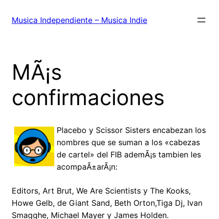
Saltar
al
Musica Independiente – Musica Indie
contenido
MÃ¡s
confirmaciones
Placebo y Scissor Sisters encabezan los
nombres que se suman a los «cabezas
de cartel» del FIB ademÃ¡s tambien les
acompaÃ±arÃ¡n:
Editors, Art Brut, We Are Scientists y The Kooks,
Howe Gelb, de Giant Sand, Beth Orton,Tiga Dj, Ivan
Smagghe, Michael Mayer y James Holden.