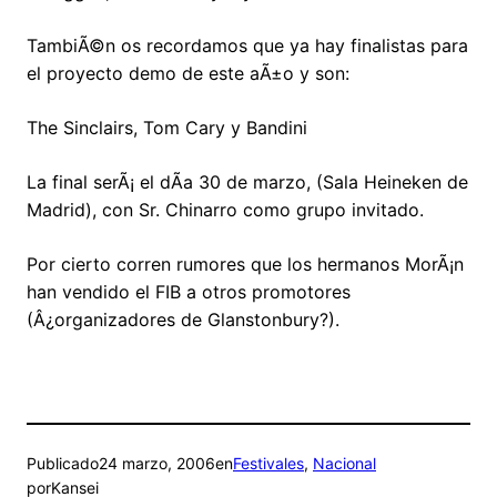
TambiÃ©n os recordamos que ya hay finalistas para
el proyecto demo de este aÃ±o y son:
The Sinclairs, Tom Cary y Bandini
La final serÃ¡ el dÃ­a 30 de marzo, (Sala Heineken de
Madrid), con Sr. Chinarro como grupo invitado.
Por cierto corren rumores que los hermanos MorÃ¡n
han vendido el FIB a otros promotores
(Â¿organizadores de Glanstonbury?).
Publicado
24 marzo, 2006
en
Festivales
, 
Nacional
por
Kansei