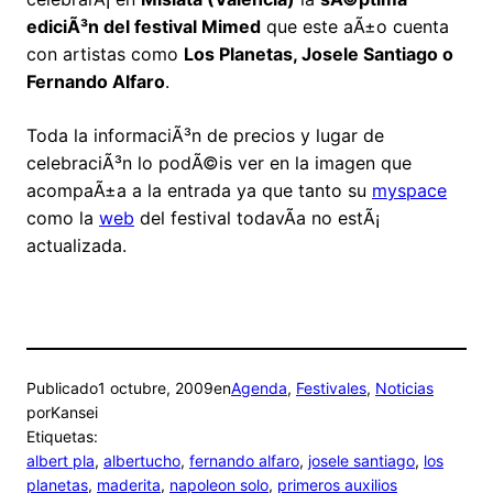
ediciÃ³n del festival Mimed
que este aÃ±o cuenta
con artistas como
Los Planetas, Josele Santiago o
Fernando Alfaro
.
Toda la informaciÃ³n de precios y lugar de
celebraciÃ³n lo podÃ©is ver en la imagen que
acompaÃ±a a la entrada ya que tanto su
myspace
como la
web
del festival todavÃ­a no estÃ¡
actualizada.
Publicado
1 octubre, 2009
en
Agenda
, 
Festivales
, 
Noticias
por
Kansei
Etiquetas:
albert pla
, 
albertucho
, 
fernando alfaro
, 
josele santiago
, 
los
planetas
, 
maderita
, 
napoleon solo
, 
primeros auxilios