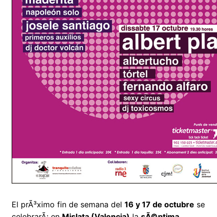
El prÃ³ximo fin de semana del
16 y 17 de octubre
se
celebrarÃ¡ en
Mislata (Valencia)
la
sÃ©ptima