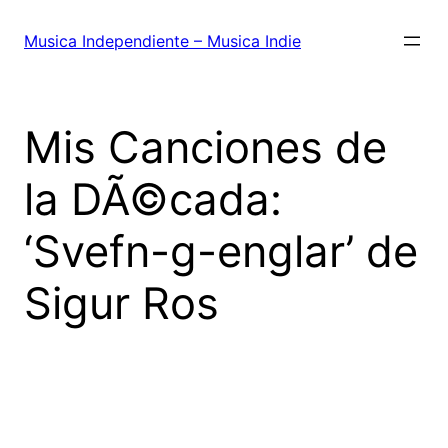
Saltar
al
Musica Independiente – Musica Indie
contenido
Mis Canciones de
la DÃ©cada:
‘Svefn-g-englar’ de
Sigur Ros