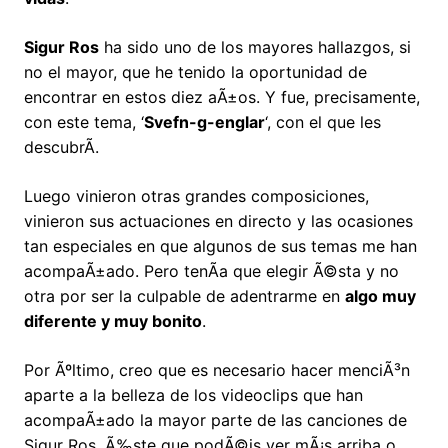
Sigur Ros
ha sido uno de los mayores hallazgos, si
no el mayor, que he tenido la oportunidad de
encontrar en estos diez aÃ±os. Y fue, precisamente,
con este tema, ‘
Svefn-g-englar
‘, con el que les
descubrÃ­.
Luego vinieron otras grandes composiciones,
vinieron sus actuaciones en directo y las ocasiones
tan especiales en que algunos de sus temas me han
acompaÃ±ado. Pero tenÃ­a que elegir Ã©sta y no
otra por ser la culpable de adentrarme en
algo muy
diferente y muy bonito
.
Por Ãºltimo, creo que es necesario hacer menciÃ³n
aparte a la belleza de los videoclips que han
acompaÃ±ado la mayor parte de las canciones de
Sigur Ros. Ã‰ste que podÃ©is ver mÃ¡s arriba o