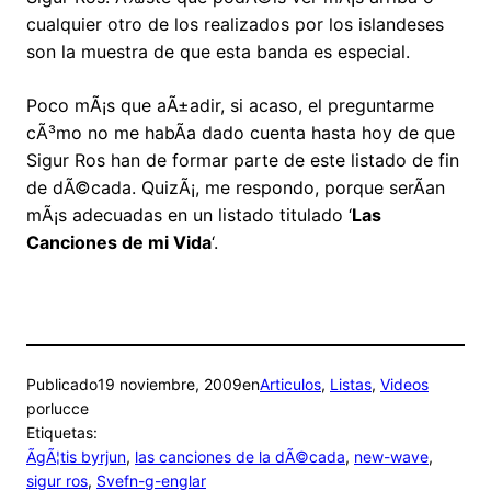
cualquier otro de los realizados por los islandeses
son la muestra de que esta banda es especial.
Poco mÃ¡s que aÃ±adir, si acaso, el preguntarme
cÃ³mo no me habÃ­a dado cuenta hasta hoy de que
Sigur Ros han de formar parte de este listado de fin
de dÃ©cada. QuizÃ¡, me respondo, porque serÃ­an
mÃ¡s adecuadas en un listado titulado ‘
Las
Canciones de mi Vida
‘.
Publicado
19 noviembre, 2009
en
Articulos
, 
Listas
, 
Videos
por
lucce
Etiquetas:
ÃgÃ¦tis byrjun
, 
las canciones de la dÃ©cada
, 
new-wave
, 
sigur ros
, 
Svefn-g-englar