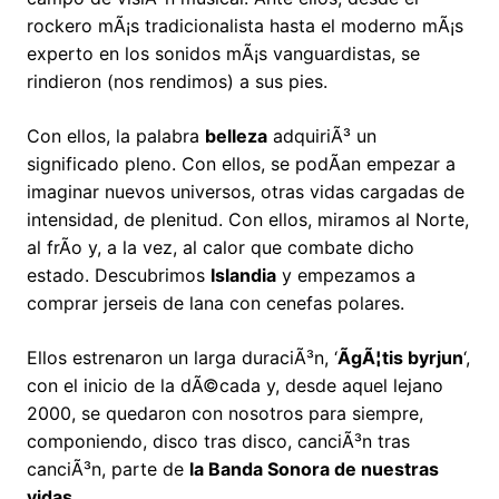
rockero mÃ¡s tradicionalista hasta el moderno mÃ¡s
experto en los sonidos mÃ¡s vanguardistas, se
rindieron (nos rendimos) a sus pies.
Con ellos, la palabra
belleza
adquiriÃ³ un
significado pleno. Con ellos, se podÃ­an empezar a
imaginar nuevos universos, otras vidas cargadas de
intensidad, de plenitud. Con ellos, miramos al Norte,
al frÃ­o y, a la vez, al calor que combate dicho
estado. Descubrimos
Islandia
y empezamos a
comprar jerseis de lana con cenefas polares.
Ellos estrenaron un larga duraciÃ³n, ‘
ÃgÃ¦tis byrjun
‘,
con el inicio de la dÃ©cada y, desde aquel lejano
2000, se quedaron con nosotros para siempre,
componiendo, disco tras disco, canciÃ³n tras
canciÃ³n, parte de
la Banda Sonora de nuestras
vidas
.