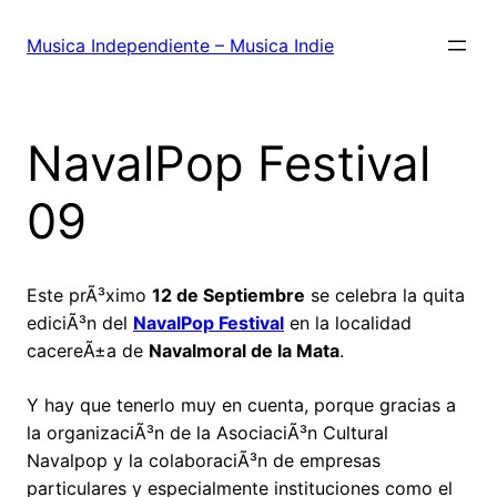
Saltar
al
Musica Independiente – Musica Indie
contenido
NavalPop Festival
09
Este prÃ³ximo
12 de Septiembre
se celebra la quita
ediciÃ³n del
NavalPop Festival
en la localidad
cacereÃ±a de
Navalmoral de la Mata
.
Y hay que tenerlo muy en cuenta, porque gracias a
la organizaciÃ³n de la AsociaciÃ³n Cultural
Navalpop y la colaboraciÃ³n de empresas
particulares y especialmente instituciones como el