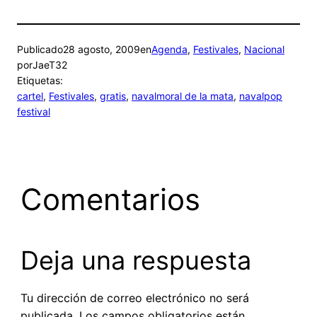
Publicado
28 agosto, 2009
en
Agenda
, 
Festivales
, 
Nacional
por
JaeT32
Etiquetas:
cartel
, 
Festivales
, 
gratis
, 
navalmoral de la mata
, 
navalpop
festival
Comentarios
Deja una respuesta
Tu dirección de correo electrónico no será
publicada.
Los campos obligatorios están