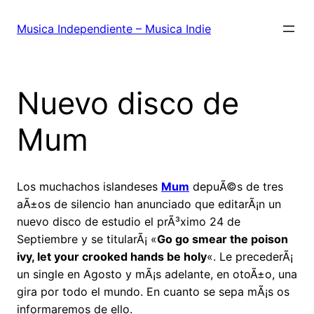
Saltar
al
Musica Independiente – Musica Indie
contenido
Nuevo disco de
Mum
Los muchachos islandeses
Mum
depuÃ©s de tres
aÃ±os de silencio han anunciado que editarÃ¡n un
nuevo disco de estudio el prÃ³ximo 24 de
Septiembre y se titularÃ¡ «
Go go smear the poison
ivy, let your crooked hands be holy
«. Le precederÃ¡
un single en Agosto y mÃ¡s adelante, en otoÃ±o, una
gira por todo el mundo. En cuanto se sepa mÃ¡s os
informaremos de ello.