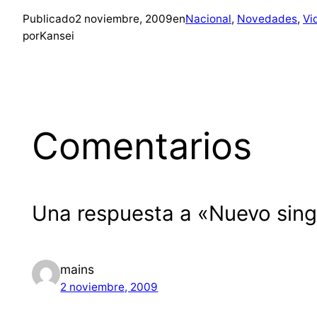
Publicado
2 noviembre, 2009
en
Nacional
, 
Novedades
, 
Vi
por
Kansei
Comentarios
Una respuesta a «Nuevo singl
mains
2 noviembre, 2009