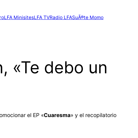
ro
LFA Minisites
LFA TV
Radio LFA
SuÃ®te Momo
, «Te debo un
romocionar el EP «
Cuaresma
» y el recopilatorio