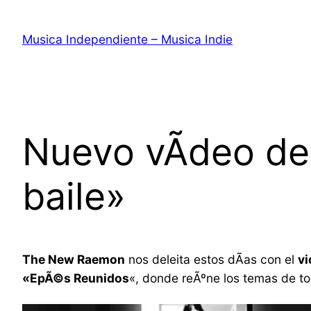
Saltar
al
Musica Independiente – Musica Indie
contenido
Nuevo vÃ­deo d
baile»
The New Raemon
nos deleita estos dÃ­as con el
vi
«EpÃ©s Reunidos
«, donde reÃºne los temas de to