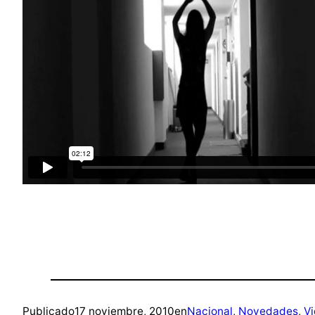
Publicado
17 noviembre, 2010
en
Nacional
, 
Novedades
, 
V