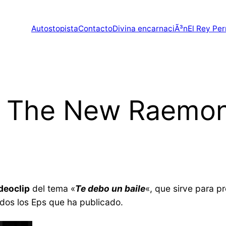
Autostopista
Contacto
Divina encarnaciÃ³n
El Rey Per
e The New Raemon
deoclip
del tema «
Te debo un baile
«, que sirve para p
dos los Eps que ha publicado.