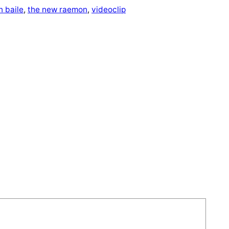
n baile
, 
the new raemon
, 
videoclip