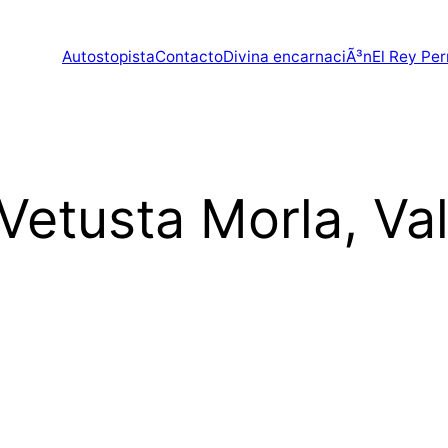
Autostopista
Contacto
Divina encarnaciÃ³n
El Rey Per
Vetusta Morla, Val