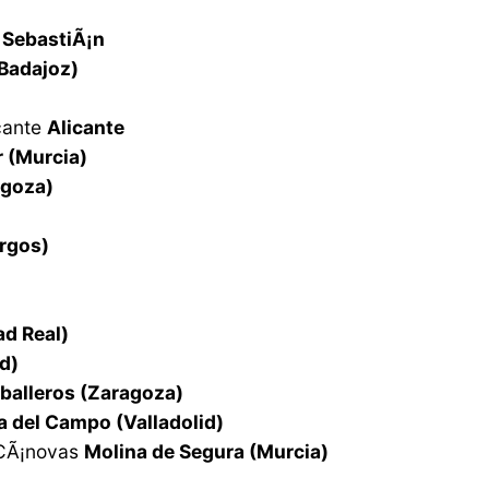
 SebastiÃ¡n
Badajoz)
icante
Alicante
r (Murcia)
agoza)
rgos)
d Real)
d)
aballeros (Zaragoza)
 del Campo (Valladolid)
 CÃ¡novas
Molina de Segura (Murcia)