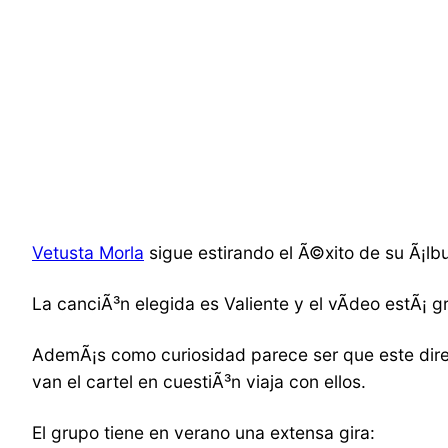
Vetusta Morla
sigue estirando el Ã©xito de su Ã¡lb
La canciÃ³n elegida es Valiente y el vÃ­deo estÃ¡ 
AdemÃ¡s como curiosidad parece ser que este direc
van el cartel en cuestiÃ³n viaja con ellos.
El grupo tiene en verano una extensa gira: