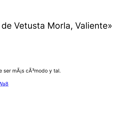
de Vetusta Morla, Valiente»
le ser mÃ¡s cÃ³modo y tal.
aWa8