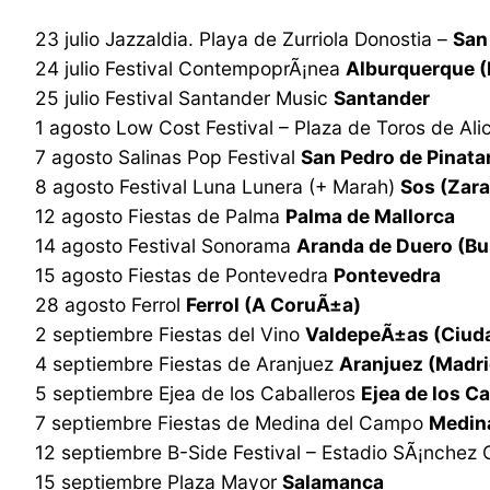
23 julio Jazzaldia. Playa de Zurriola Donostia –
San
24 julio Festival ContempoprÃ¡nea
Alburquerque (
25 julio Festival Santander Music
Santander
1 agosto Low Cost Festival – Plaza de Toros de Al
7 agosto Salinas Pop Festival
San Pedro de Pinata
8 agosto Festival Luna Lunera (+ Marah)
Sos (Zar
12 agosto Fiestas de Palma
Palma de Mallorca
14 agosto Festival Sonorama
Aranda de Duero (Bu
15 agosto Fiestas de Pontevedra
Pontevedra
28 agosto Ferrol
Ferrol (A CoruÃ±a)
2 septiembre Fiestas del Vino
ValdepeÃ±as (Ciuda
4 septiembre Fiestas de Aranjuez
Aranjuez (Madri
5 septiembre Ejea de los Caballeros
Ejea de los C
7 septiembre Fiestas de Medina del Campo
Medina
12 septiembre B-Side Festival – Estadio SÃ¡nchez
15 septiembre Plaza Mayor
Salamanca