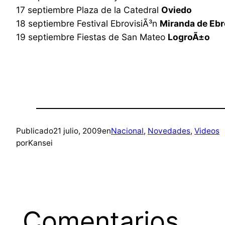
17 septiembre Plaza de la Catedral
Oviedo
18 septiembre Festival EbrovisiÃ³n
Miranda de Ebr
19 septiembre Fiestas de San Mateo
LogroÃ±o
Publicado
21 julio, 2009
en
Nacional
, 
Novedades
, 
Videos
por
Kansei
Comentarios