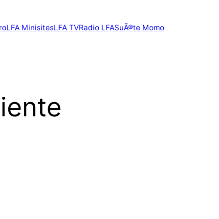
ro
LFA Minisites
LFA TV
Radio LFA
SuÃ®te Momo
iente