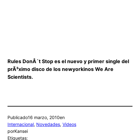
Rules DonÂ´t Stop es el nuevo y primer single del
prÃ³ximo disco de los newyorkinos We Are
Scientists.
Publicado
16 marzo, 2010
en
Internacional
, 
Novedades
, 
Videos
por
Kansei
Etiquetas: