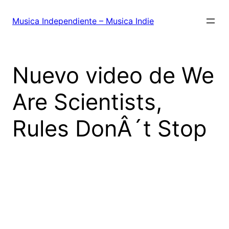
Saltar
al
Musica Independiente – Musica Indie
contenido
Nuevo video de We
Are Scientists,
Rules DonÂ´t Stop