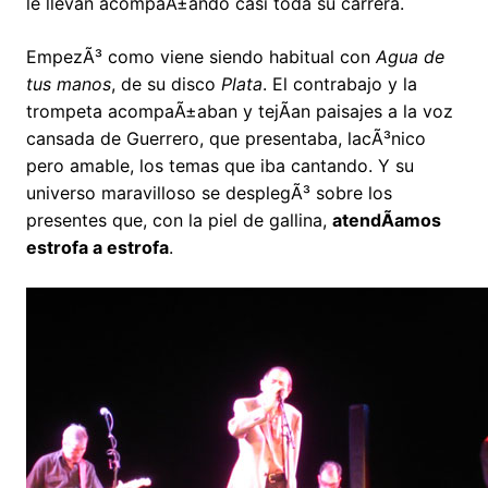
le llevan acompaÃ±ando casi toda su carrera.
EmpezÃ³ como viene siendo habitual con
Agua de
tus manos
, de su disco
Plata
. El contrabajo y la
trompeta acompaÃ±aban y tejÃ­an paisajes a la voz
cansada de Guerrero, que presentaba, lacÃ³nico
pero amable, los temas que iba cantando. Y su
universo maravilloso se desplegÃ³ sobre los
presentes que, con la piel de gallina,
atendÃ­amos
estrofa a estrofa
.