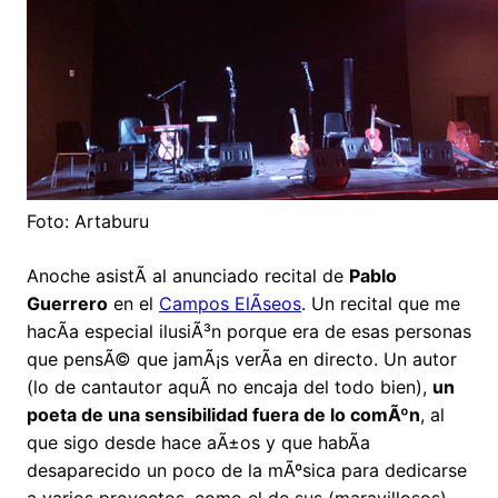
Foto: Artaburu
Anoche asistÃ­ al anunciado recital de
Pablo
Guerrero
en el
Campos ElÃ­seos
. Un recital que me
hacÃ­a especial ilusiÃ³n porque era de esas personas
que pensÃ© que jamÃ¡s verÃ­a en directo. Un autor
(lo de cantautor aquÃ­ no encaja del todo bien),
un
poeta de una sensibilidad fuera de lo comÃºn
, al
que sigo desde hace aÃ±os y que habÃ­a
desaparecido un poco de la mÃºsica para dedicarse