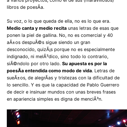
a varios proyectos, como el de sus (maravillosos)
libros de poesÃ­a.
Su voz, o lo que queda de ella, no es lo que era.
Medio canta y medio recita
unas letras de esas que
ponen la piel de gallina. No, no es comercial y 40
aÃ±os despuÃ©s sigue siendo un gran
desconocido, quizÃ¡s porque no es especialmente
indignado, ni melÃ³dico, sino todo lo contrario,
siÃ©ndolo por otro lado.
Su apuesta es por la
poesÃ­a entendida como modo de vida
. Letras de
sueÃ±os, de alegrÃ­as y tristezas con la dificultad de
lo sencillo. Y es que la capacidad de Pablo Guerrero
de decir e insinuar mundos con unas breves frases
en apariencia simples es digna de menciÃ³n.