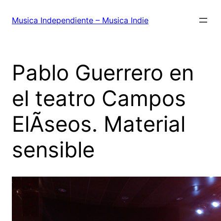
Saltar
al
Musica Independiente – Musica Indie
contenido
Pablo Guerrero en
el teatro Campos
ElÃ­seos. Material
sensible