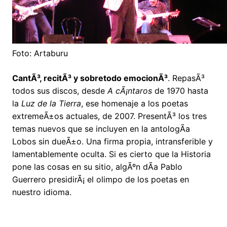
Foto: Artaburu
CantÃ³, recitÃ³ y sobretodo emocionÃ³
. RepasÃ³
todos sus discos, desde
A cÃ¡ntaros
de 1970 hasta
la
Luz de la Tierra
, ese homenaje a los poetas
extremeÃ±os actuales, de 2007. PresentÃ³ los tres
temas nuevos que se incluyen en la antologÃ­a
Lobos sin dueÃ±o. Una firma propia, intransferible y
lamentablemente oculta. Si es cierto que la Historia
pone las cosas en su sitio, algÃºn dÃ­a Pablo
Guerrero presidirÃ¡ el olimpo de los poetas en
nuestro idioma.