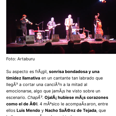
Foto: Artaburu
Su aspecto es frÃ¡gil,
sonrisa bondadosa y una
timidez llamativa
en un cantante tan labrado que
llegÃ³ a cortar una canciÃ³n a la mitad al
emocionarse, algo que jamÃ¡s he visto sobre un
escenario.
ChapÃ³
.
OjalÃ¡ hubiese mÃ¡s corazones
como el de Ã©l
. 4 mÃºsico le acompaÃ±aron, entre
ellos
Luis Mendo
y
Nacho SaÃ©nz de Tejada
, que