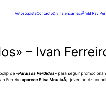
Autostopista
Contacto
Divina encarnaciÃ³n
El Rey Per
os» – Ivan Ferreir
oclip de «
Paraisos Perdidos
» para seguir promociona
van Ferreiro
aparece Elisa MouliaÃ¡
, joven actriz conoc