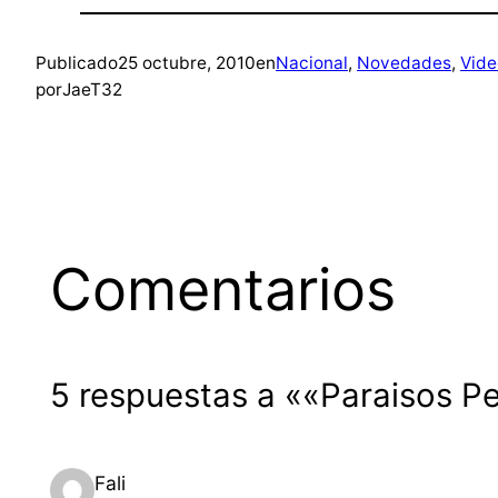
Publicado
25 octubre, 2010
en
Nacional
, 
Novedades
, 
Vide
por
JaeT32
Comentarios
5 respuestas a ««Paraisos Pe
Fali