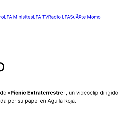
ro
LFA Minisites
LFA TV
Radio LFA
SuÃ®te Momo
o
ndo «
Picnic Extraterrestre
«, un videoclip dirigido
ida por su papel en Aguila Roja.