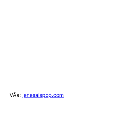
VÃ­a:
jenesaispop.com