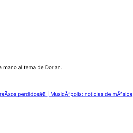
 la mano al tema de Dorian.
aÃ­sos perdidosâ€ | MusicÃ³polis: noticias de mÃºsica, 